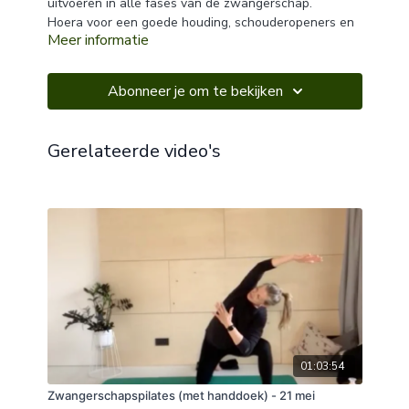
uitvoeren in alle fases van de zwangerschap.
Hoera voor een goede houding, schouderopeners en
Meer informatie
versterking van de bovenrug. Eventuele nek- of
rugklachten kunnen na de les weer wat beter
aanvoelen!
Abonneer je om te bekijken
Ready, set, enjoy! :)
Gerelateerde video's
01:03:54
Zwangerschapspilates (met handdoek) - 21 mei