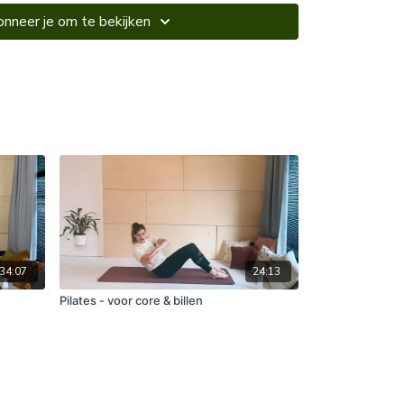
nneer je om te bekijken
34:07
24:13
Pilates - voor core & billen