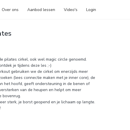
Over ons
Aanbod lessen
Video's
Login
ates
de pilates cirkel, ook wel magic circle genoemd.
tdek je tijdens deze les ;-)
kout gebruiken we de cirkel om enerzijds meer
 zoeken (lees connectie maken met je inner core), de
 van het hoofd, geeft ondersteuning in de benen of
t versterken van de heupen en helpt om meer
e bovenrug.
eer sterk, je borst geopend en je lichaam op lengte.
!