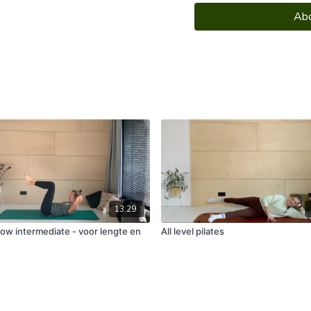
Abo
13:29
low intermediate - voor lengte en
All level pilates