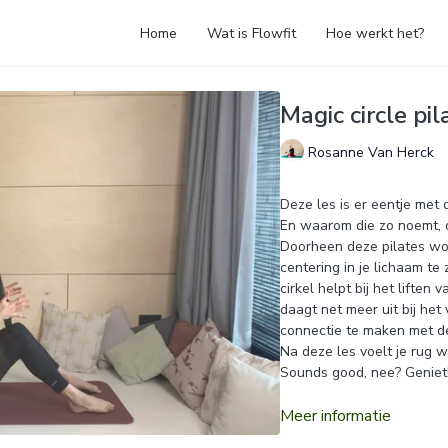
Home
Wat is Flowfit
Hoe werkt het?
Magic circle pil
Rosanne Van Herck
Deze les is er eentje met 
En waarom die zo noemt, on
Doorheen deze pilates wor
centering in je lichaam te
cirkel helpt bij het liften
daagt net meer uit bij he
connectie te maken met d
Na deze les voelt je rug w
Sounds good, nee? Geniet
Meer informatie