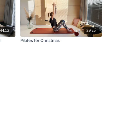
44:12
29:25
n
Pilates for Christmas