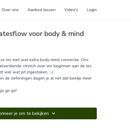
Over ons
Aanbod lessen
Video's
Login
latesflow voor body & mind
eze les met wat extra body-mind connectie. Ons
elverdiende stretch voor we beginnen aan de les.
dt wel wat pit ingestoken. ;-)
en de oefeningen dagen je al net dat beetje meer
go go go!
nneer je om te bekijken