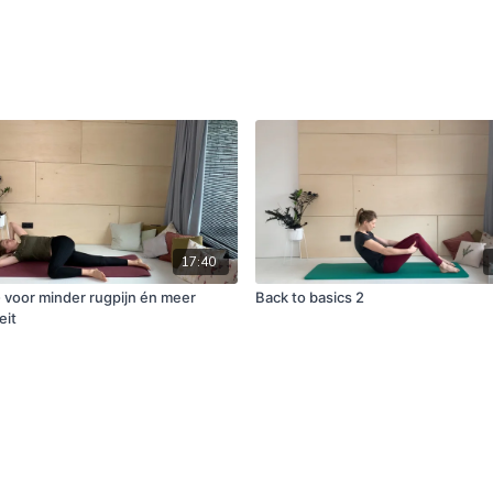
17:40
- voor minder rugpijn én meer
Back to basics 2
eit