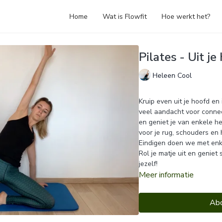
Home
Wat is Flowfit
Hoe werkt het?
Pilates - Uit je 
Heleen Cool
Kruip even uit je hoofd en i
veel aandacht voor connect
en geniet je van enkele h
voor je rug, schouders en
Eindigen doen we met en
Rol je matje uit en genie
jezelf!
Meer informatie
Abo