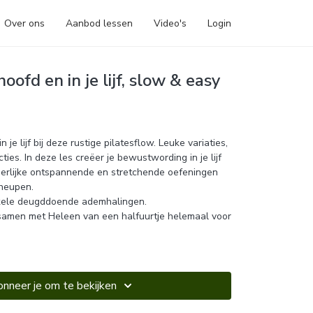
Over ons
Aanbod lessen
Video's
Login
hoofd en in je lijf, slow & easy
n je lijf bij deze rustige pilatesflow. Leuke variaties,
ies. In deze les creëer je bewustwording in je lijf
eerlijke ontspannende en stretchende oefeningen
 heupen.
kele deugddoende ademhalingen.
t samen met Heleen van een halfuurtje helemaal voor
nneer je om te bekijken