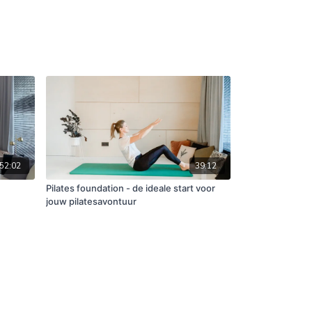
52:02
39:12
Pilates foundation - de ideale start voor
jouw pilatesavontuur