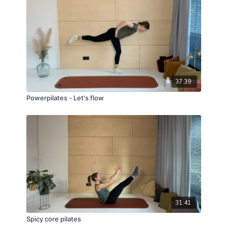
37:39
Powerpilates - Let's flow
31:41
Spicy core pilates