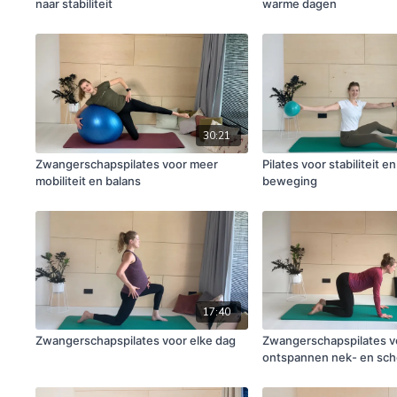
naar stabiliteit
warme dagen
30:21
Zwangerschapspilates voor meer
Pilates voor stabiliteit e
mobiliteit en balans
beweging
17:40
Zwangerschapspilates voor elke dag
Zwangerschapspilates v
ontspannen nek- en sc