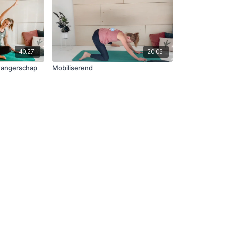
40:27
20:05
zwangerschap
Mobiliserend