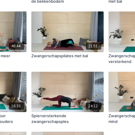
de bekkenbodem
met bal
46:44
21:51
n meer
Zwangerschapspilates met bal
Zwangerschaps
versterkend
16:33
24:12
oor
Spierversterkende
Zwangerschaps
houders
zwangerschapsples
mind