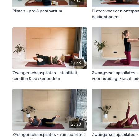
15:42
Pilates - pre & postpartum
Pilates voor een ontspa
bekkenbodem
15:38
Zwangerschapspilates - stabiliteit,
Zwangerschapspilates -
conditie & bekkenbodem
voor houding, kracht, a
voor jou.
28:28
Zwangerschapspilates - van mobiliteit
Zwangerschapspilates -