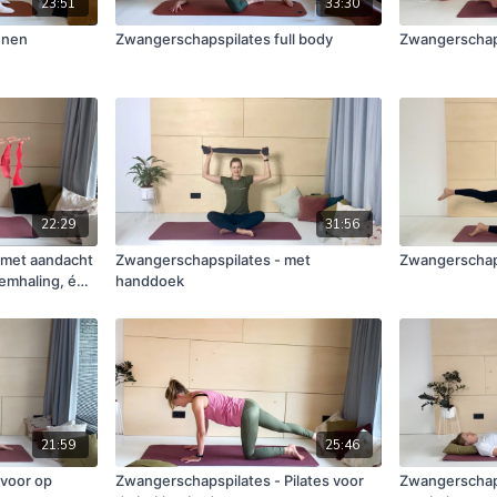
23:51
33:30
nnen
Zwangerschapspilates full body
Zwangerschaps
22:29
31:56
 met aandacht
Zwangerschapspilates - met
Zwangerschaps
demhaling, én
handdoek
21:59
25:46
 voor op
Zwangerschapspilates - Pilates voor
Zwangerschaps