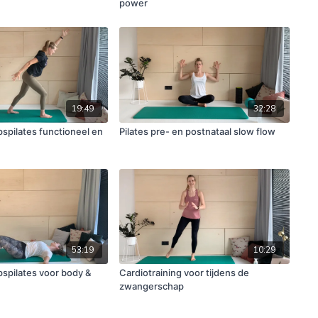
power
19:49
32:28
pilates functioneel en
Pilates pre- en postnataal slow flow
53:19
10:29
pilates voor body &
Cardiotraining voor tijdens de
zwangerschap