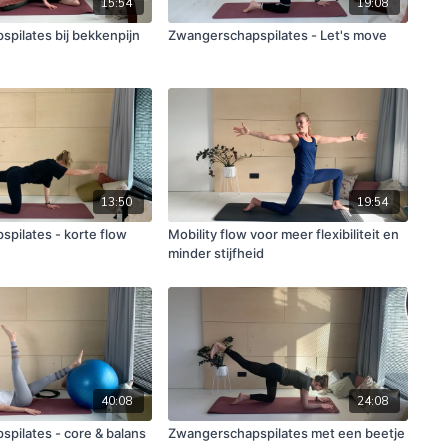
15:54
19:08
pilates bij bekkenpijn
Zwangerschapspilates - Let's move
13:50
19:54
pilates - korte flow
Mobility flow voor meer flexibiliteit en
minder stijfheid
40:08
24:08
pilates - core & balans
Zwangerschapspilates met een beetje