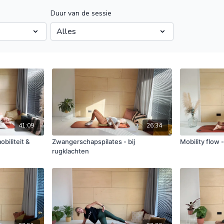
Duur van de sessie
41:09
26:34
biliteit &
Zwangerschapspilates - bij
Mobility flow 
rugklachten