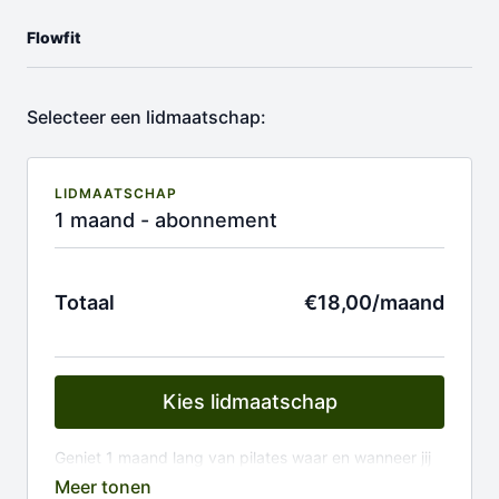
Flowfit
Selecteer een lidmaatschap:
LIDMAATSCHAP
1 maand - abonnement
Totaal
€18,00/maand
Kies lidmaatschap
Geniet 1 maand lang van pilates waar en wanneer jij
het wil!